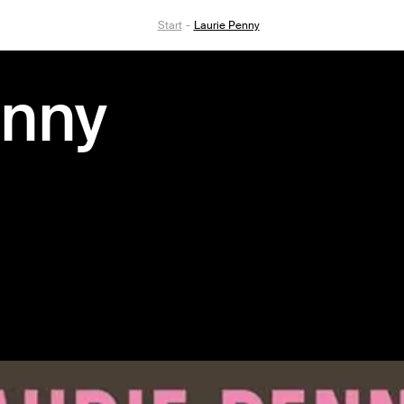
Start
Laurie Penny
enny