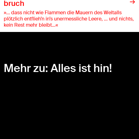
bruch
»... dass nicht wie Flammen die Mauern des Weltalls
plötzlich entflieh’n in’s unermessliche Leere, ... und nichts,
kein Rest mehr bleibt...«
Mehr zu: Alles ist hin!