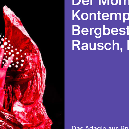
Der Mom
Kontempl
Bergbest
Rausch, 
Das Adagio aus Bru