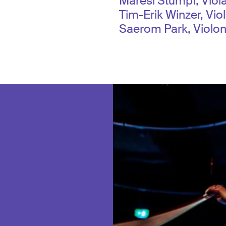
Maresi Stumpf, Viol
Tim-Erik Winzer, Vio
Saerom Park, Violon