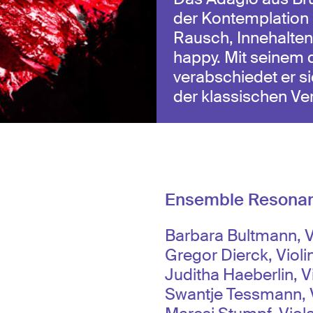
der Kontemplation
Rausch, Innehalte
happy. Mit seinem d
verabschiedet er s
der klassischen V
Ensemble Resona
Barbara Bultmann, V
Gregor Dierck, Violi
Juditha Haeberlin, V
Swantje Tessmann, V