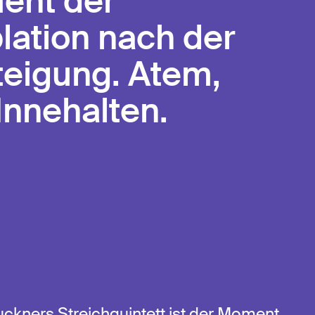
ent der
ation nach der
eigung. Atem,
Innehalten.
ckners Streichquintett ist der Moment