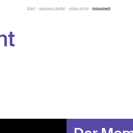
Start
resonanz.digital
urban string
monument
nt