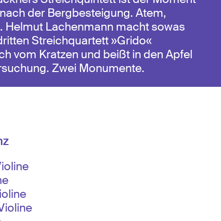
 nach der Bergbesteigung. Atem,
n. Helmut Lachenmann macht sowas
ritten Streichquartett »Grido«
ich vom Kratzen und beißt in den Apfel
ersuchung. Zwei Monumente.
nz
ioline
ne
ioline
ioline