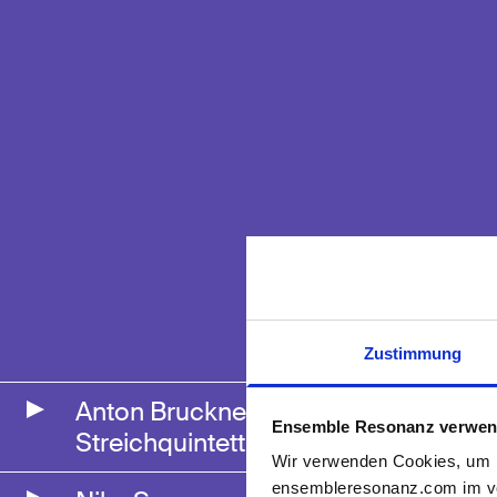
Zustimmung
Anton Bruckner – Adagio aus dem
Ensemble Resonanz verwen
Streichquintett
Wir verwenden Cookies, um M
ensembleresonanz.com im vol