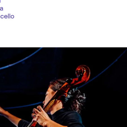
a
la
cello