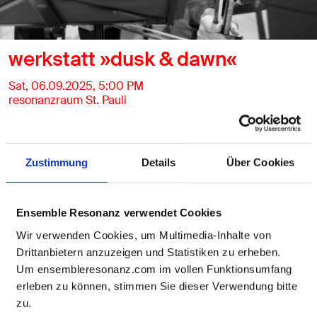
werkstatt »dusk & dawn«
Sat, 06.09.2025, 5:00 PM
resonanzraum St. Pauli
Eintritt frei, Anmeldung über den Ticketlink
Tickets
Zustimmung
Details
Über Cookies
»Wir werfen Anker in die Musikgeschichte und ins Leben«
– mit diesem Credo hat das Ensemble Angebote rund um
jedes Programm der Konzertreihe resonanzen entwickelt,
Ensemble Resonanz verwendet Cookies
die alle Interessierten in neue Erfahrungs- und
Wir verwenden Cookies, um Multimedia-Inhalte von
Erlebnisräume zu den Konzerten einladen. Hierfür gehen
Drittanbietern anzuzeigen und Statistiken zu erheben.
die Musiker:innen an neue Orte und öffnen ihre Türen, um
sich gemeinsam auf das Konzert einzustimmen.
Um ensembleresonanz.com im vollen Funktionsumfang
erleben zu können, stimmen Sie dieser Verwendung bitte
In der werkstatt öffnet das Ensemble die Türen des
zu.
resonanzraums für eine ungeschminkte Probe und einen