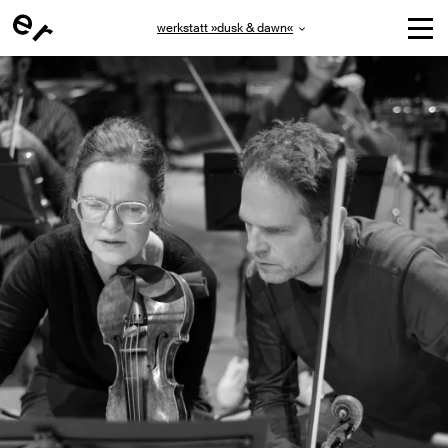
werkstatt »dusk & dawn«