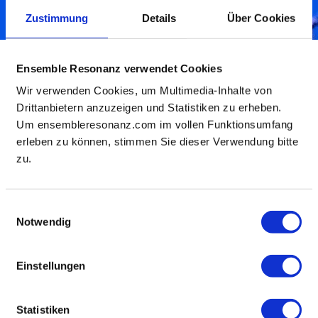
Zustimmung
Details
Über Cookies
urban string »a slug's dream«
Ensemble Resonanz verwendet Cookies
Fr, 26.06.2026, 21:00 Uhr
Wir verwenden Cookies, um Multimedia-Inhalte von
resonanzraum St. Pauli
Drittanbietern anzuzeigen und Statistiken zu erheben.
DJ & Drinks ab 20 Uhr
Um ensembleresonanz.com im vollen Funktionsumfang
erleben zu können, stimmen Sie dieser Verwendung bitte
Tickets
zu.
Fashion Show oder Konzert? resonanzraum oder
Catwalk? Musik trifft Mode, Stoffe schwingen im Takt, wir
Einwilligungsauswahl
entdecken Looks für Komponist:innen à la mode.
Notwendig
Silhouetten von Jasmin Wottke wachsen organisch,
botanisch, im Schneckentempo zur Haute Couture – jede
Naht ein feiner Stich im Gewebe. Slow Fashion in
Einstellungen
langlebiger Eleganz, Handwerkskunst in unisex, getragen
von einem Hauch Fantasie.
Statistiken
Jasmin Wottke, Textilkünstlerin & Designerin