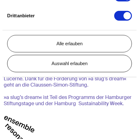
Tara Nome Doyle, Sängerin
NAAMA, DJ
Drittanbieter
Ensemble Resonanz
Gefördert im Programm Zero – Klimaneutrale Kunst- und
Kulturprojekte der Kulturstiftung des Bundes. Gefördert
Alle erlauben
von dem Beauftragten der Bundesregierung für Kultur
und Medien.
Auswahl erlauben
Dank für die Förderung der Reihe urban string geht an die
Rudolf Augstein Stiftung sowie die Art Mentor Foundation
Lucerne. Dank für die Förderung von »a slug’s dream«
geht an die Claussen-Simon-Stiftung.
»a slug’s dream« ist Teil des Programms der Hamburger
Stiftungstage und der Hamburg Sustainability Week.