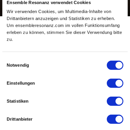
Ensemble Resonanz verwendet Cookies
Wir verwenden Cookies, um Multimedia-Inhalte von
Drittanbietern anzuzeigen und Statistiken zu erheben.
romeo & julia
Um ensembleresonanz.com im vollen Funktionsumfang
erleben zu können, stimmen Sie dieser Verwendung bitte
So, 22.02.2026, 19:00 Uhr
zu.
Kölner Philharmonie
Tickets
Einwilligungsauswahl
Notwendig
Romeo und Julia – das berühmteste Liebespaar der Welt.
Eine besonders schöne Opernfassung ihrer tragischen
Geschichte schuf der italienische Belcanto-Komponist
Einstellungen
Vincenzo Bellini, dessen melodienseliges und
mitreißendes Werk das Ensemble Resonanz, der WDR
Rundfunkchor und eine Top-Riege an Solist:innen unter
Statistiken
der Leitung von Riccardo Minasi auf die Bühne im Großen
Saal bringen.
Drittanbieter
Vincenzo Bellini (1801-1835)
I Capuleti e i Montecchi/ Tragedia lirica