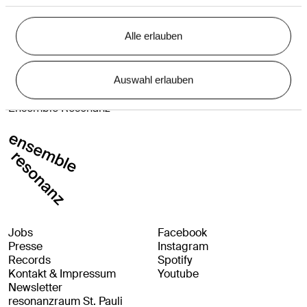
Elsa Dreisig, Guilietta
Kate Aldrich, Romeo
Alle erlauben
Amitai Pati, Tebaldo
Nicolo Donini, Lorenzo
Antonio Di Matteo, Capellio
WDR Rundfunkchor
Auswahl erlauben
Riccardo Minasi, Dirigent
Ensemble Resonanz
Jobs
Facebook
Presse
Instagram
Records
Spotify
Kontakt & Impressum
Youtube
Newsletter
resonanzraum St. Pauli