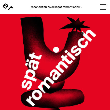
resonanzen zwei »spät romantisch«