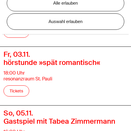
werkstatt »spät romantisch«
Alle erlauben
16:00 Uhr
resonanzraum St. Pauli
Auswahl erlauben
Tickets
Fr, 03.11.
hörstunde »spät romantisch«
18:00 Uhr
resonanzraum St. Pauli
Tickets
So, 05.11.
Gastspiel mit Tabea Zimmermann