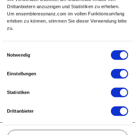
Hindemith betrauert den König, und Grażyna Bacewicz
Drittanbietern anzuzeigen und Statistiken zu erheben.
lässt das Blut schneller zirkulieren.
Um ensembleresonanz.com im vollen Funktionsumfang
Franz Schubert (1797-1828)
erleben zu können, stimmen Sie dieser Verwendung bitte
Ouvertüre c-Moll D 8
zu.
Grażyna Bacewicz (1909-1969)
Divertimento
Paul Hindemith (1895-1963)
Einwilligungsauswahl
Trauermusik
Notwendig
George Enescu (1881-1955)
Oktett C-Dur
Einstellungen
Tabea Zimmermann
Viola & Leitung
Ensemble Resonanz
Statistiken
Weitere Veranstaltungen
Drittanbieter
Fr, 03.11.