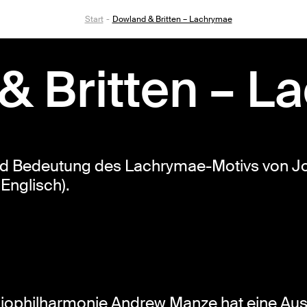
Start
Dowland & Britten – Lachrymae
& Britten – L
nd Bedeutung des Lachrymae-Motivs von J
 Englisch).
diophilharmonie Andrew Manze hat eine A