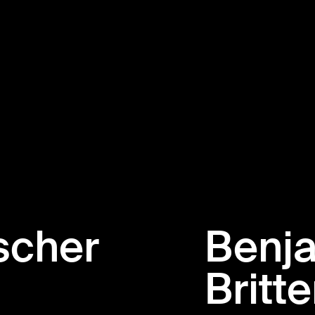
scher
Benj
Britt