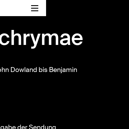
achrymae
ohn Dowland bis Benjamin
usgabe der Sendung