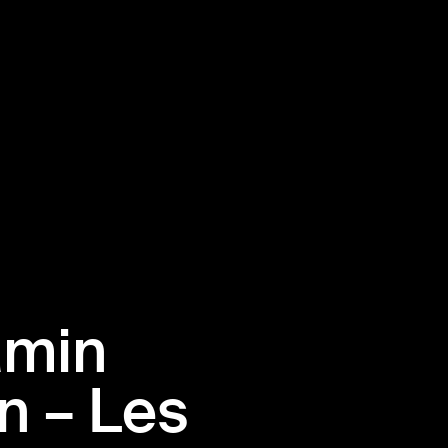
amin
en – Les