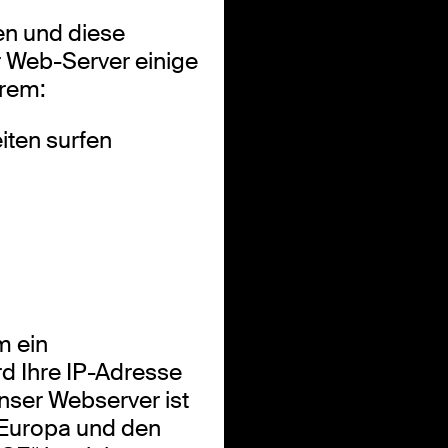
en und diese
er Web-Server einige
erem:
iten surfen
m ein
 Ihre IP-Adresse
nser Webserver ist
n Europa und den