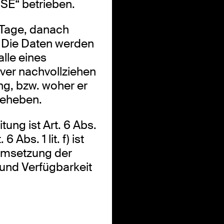
 SE“ betrieben.
7Tage, danach
 Die Daten werden
lle eines
ver nachvollziehen
ng, bzw. woher er
beheben.
ung ist Art. 6 Abs.
6 Abs. 1 lit. f) ist
 Umsetzung der
t und Verfügbarkeit