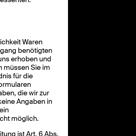
ichkeit Waren
organg benötigten
uns erhoben und
en müssen Sie im
nis für die
Formularen
ben, die wir zur
 keine Angaben in
ein
cht möglich.
ung ist Art. 6 Abs.