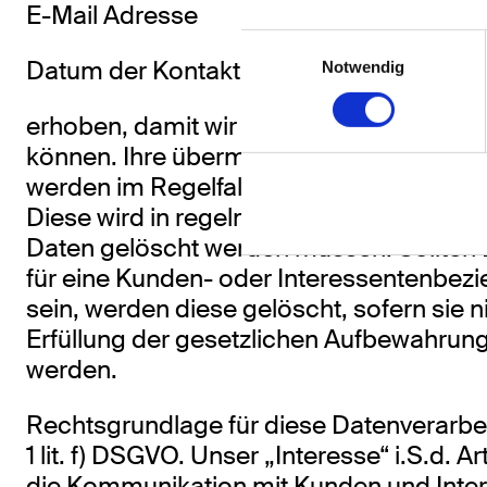
E-Mail Adresse
Einwilligungsauswahl
Datum der Kontaktaufnahme
Notwendig
erhoben, damit wir uns mit Ihnen in Verb
können. Ihre übermittelten personenbe
werden im Regelfall in unserer Datenban
Diese wird in regelmäßigen Abständen da
Daten gelöscht werden müssen. Sollten 
für eine Kunden- oder Interessentenbezi
sein, werden diese gelöscht, sofern sie ni
Erfüllung der gesetzlichen Aufbewahrung
werden.
Rechtsgrundlage für diese Datenverarbeit
1 lit. f) DSGVO. Unser „Interesse“ i.S.d. Art. 
die Kommunikation mit Kunden und Inte