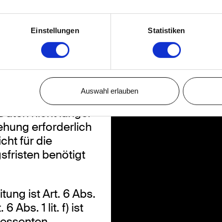
Einstellungen
Statistiken
indung setzen
zogenen Daten
k gespeichert.
Auswahl erlauben
rauf geprüft, ob
Daten nicht länger
ehung erforderlich
cht für die
sfristen benötigt
ung ist Art. 6 Abs.
6 Abs. 1 lit. f) ist
ressenten.