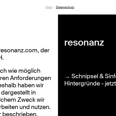
Start
Datenschutz
resonanz
resonanz.com, der
H.
ich wie möglich
→ Schnipsel & Sinf
deren Anforderungen
Hintergründe - jetz
eshalb haben wir
dargestellt in
elchem Zweck wir
beiten und nutzen.
er beschrieben.