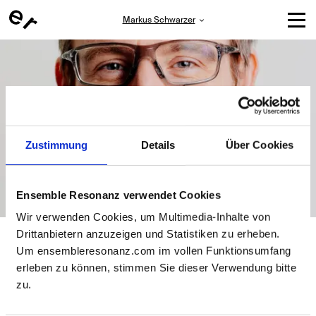
Markus Schwarzer
Zustimmung
Details
Über Cookies
Ensemble Resonanz verwendet Cookies
Wir verwenden Cookies, um Multimedia-Inhalte von
Markus Schwarzer
Drittanbietern anzuzeigen und Statistiken zu erheben.
Um ensembleresonanz.com im vollen Funktionsumfang
erleben zu können, stimmen Sie dieser Verwendung bitte
Lebt und arbeitet seit 22 Jahren auf St. Pauli. Er hat
Erziehungswissenschaft, Soziologie und Sport an der
zu.
Universität Hamburg studiert und als Produktionsleiter
Theaterprojekte von Charlotte Pfeifer, Anna Malunat,