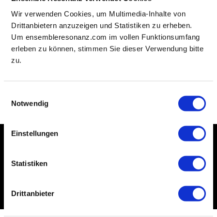
4:00 PM
resonanzraum St. Pauli
Wir verwenden Cookies, um Multimedia-Inhalte von
Eintritt frei, Anmeldung über Ticketlink
Drittanbietern anzuzeigen und Statistiken zu erheben.
Um ensembleresonanz.com im vollen Funktionsumfang
Tickets
erleben zu können, stimmen Sie dieser Verwendung bitte
zu.
All upcoming events
Einwilligungsauswahl
Notwendig
Einstellungen
resonanz
digital
Statistiken
→ Snippets & symphonies, videos, photos & backgrounds
- dive in now!
Drittanbieter