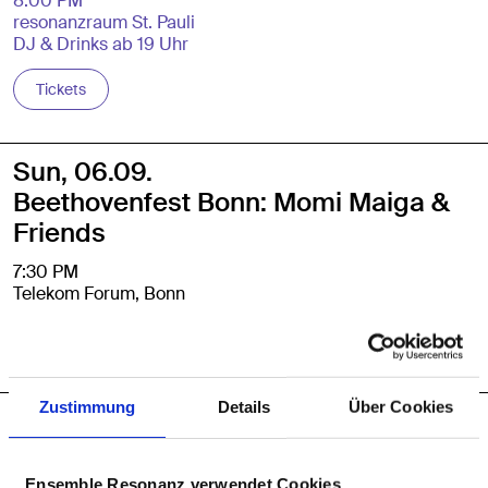
8:00 PM
resonanzraum St. Pauli
DJ & Drinks ab 19 Uhr
Tickets
Sun, 06.09.
Beethovenfest Bonn: Momi Maiga &
Friends
7:30 PM
Telekom Forum, Bonn
Tickets
Zustimmung
Details
Über Cookies
Fri, 11.09.
werkstatt »ich ist ein anderer«
Ensemble Resonanz verwendet Cookies